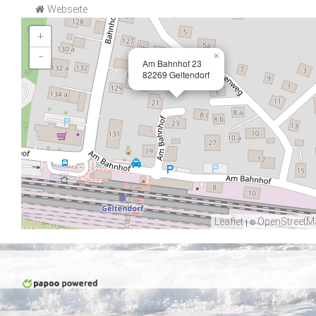
Webseite
+
×
−
Am Bahnhof 23
82269 Geltendorf
Leaflet
| ©
OpenStreetM