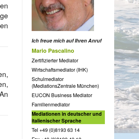
nen
ge
den
Ich freue mich auf Ihren Anruf
Mario Pascalino
Zertifizierter Mediator
Wirtschaftsmediator (IHK)
en,
Schulmediator
en,
(MediationsZentrale München)
 An
EUCON Business Mediator
Familienmediator
Mediationen in deutscher und
italienischer Sprache
Tel +49 (0)8193 63 14