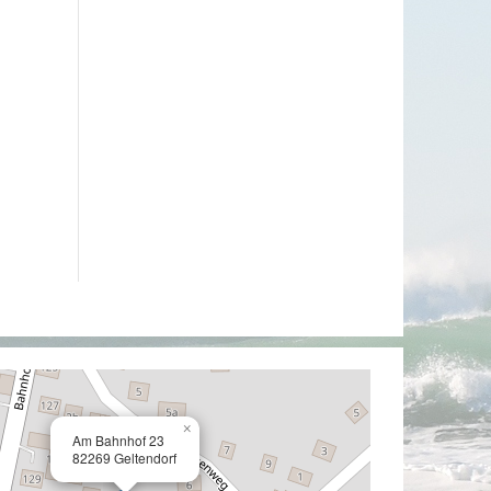
×
Am Bahnhof 23
82269 Geltendorf