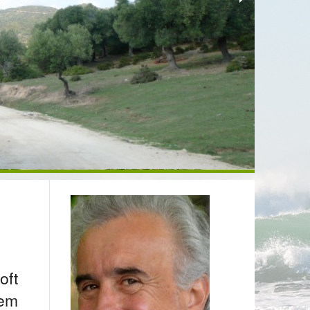
oft
nem