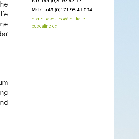
Fax +49 (0)8193 43 12
che
Mobil +49 (0)171 95 41 004
lfe
mario.pascalino@mediation-
ine
pascalino.de
der
 um
ing
und