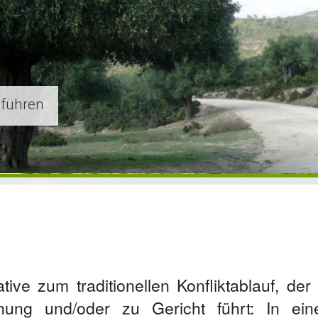
ppen
 führen
 im Team
le
nd Leistungsfähigkeit
tive zum traditionellen Konfliktablauf, der 
ung und/oder zu Gericht führt: In ei