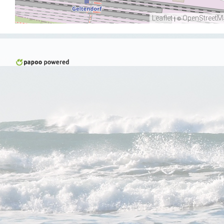
Leaflet
| ©
OpenStreetM