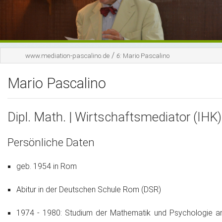
Moderation
Coaching
/
www.mediation-pascalino.de
6:
Mario Pascalino
Mario Pascalino
Mario Pascalino
Kontakt
Links
Dipl. Math. | Wirtschaftsmediator (IHK)
Persönliche Daten
geb. 1954 in Rom
Abitur in der Deutschen Schule Rom (DSR)
1974 - 1980: Studium der Mathematik und Psychologie a