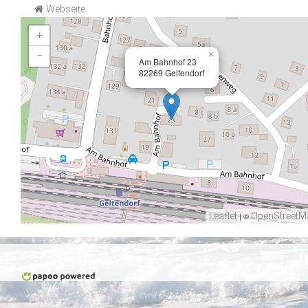
Webseite
+
×
−
Am Bahnhof 23
82269 Geltendorf
Leaflet
| ©
OpenStreetM