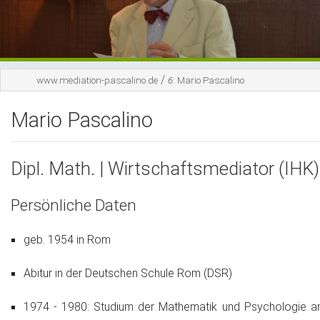
Moderation
Coaching
/
www.mediation-pascalino.de
6:
Mario Pascalino
Mario Pascalino
Mario Pascalino
Kontakt
Links
Dipl. Math. | Wirtschaftsmediator (IHK)
Persönliche Daten
geb. 1954 in Rom
Abitur in der Deutschen Schule Rom (DSR)
1974 - 1980: Studium der Mathematik und Psychologie a