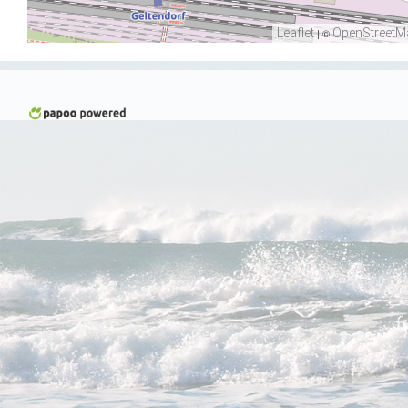
Leaflet
| ©
OpenStreetM